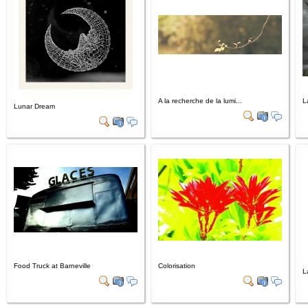
A la recherche de la lumi...
L
Lunar Dream
Food Truck at Barneville
Colorisation
L