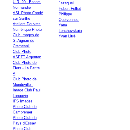
U.R. 20 - Basse-
Jezequel
Normandie
Hubert Folliot
ASL Photo Condé
Philippe
sur Sarthe
Quelvennec
Ateliers Douvres
Yana
Numérique Photo
Lenchevskaia
Club Images de
Yvan Litré
St Aignan de
Cramesnil
Club Photo
ASPTT Argentan
Club Photo de
Flers - La Petite
A
Club Photo de
Mondeville -
Image Club Paul
Langevin
IFS Images
Photo Club de
Cambremer
Photo Club du
Pays d'Essay
Photo Club