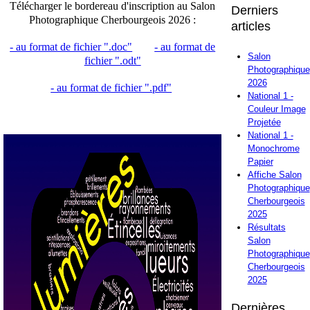
Télécharger le bordereau d'inscription au Salon
Derniers
Photographique Cherbourgeois 2026 :
articles
- au format de fichier ".doc"
- au format de
Salon
fichier ".odt"
Photographique
2026
- au format de fichier ".pdf"
National 1 -
Couleur Image
Projetée
National 1 -
Monochrome
Papier
Affiche Salon
Photographique
Cherbourgeois
2025
Résultats
Salon
Photographique
Cherbourgeois
2025
Dernières