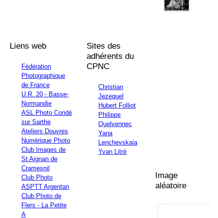
Liens web
Sites des
adhérents du
CPNC
Fédération
Photographique
de France
Christian
U.R. 20 - Basse-
Jezequel
Normandie
Hubert Folliot
ASL Photo Condé
Philippe
sur Sarthe
Quelvennec
Ateliers Douvres
Yana
Numérique Photo
Lenchevskaia
Club Images de
Yvan Litré
St Aignan de
Cramesnil
Image
Club Photo
aléatoire
ASPTT Argentan
Club Photo de
Flers - La Petite
A