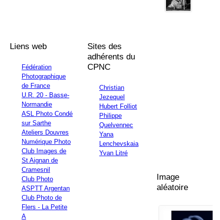
Liens web
Sites des
adhérents du
CPNC
Fédération
Photographique
de France
Christian
U.R. 20 - Basse-
Jezequel
Normandie
Hubert Folliot
ASL Photo Condé
Philippe
sur Sarthe
Quelvennec
Ateliers Douvres
Yana
Numérique Photo
Lenchevskaia
Club Images de
Yvan Litré
St Aignan de
Cramesnil
Image
Club Photo
aléatoire
ASPTT Argentan
Club Photo de
Flers - La Petite
A