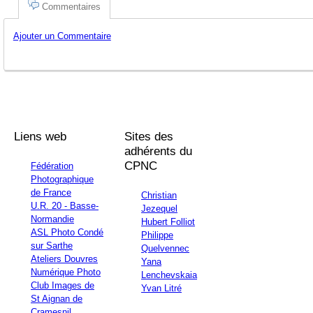
Commentaires
Ajouter un Commentaire
Liens web
Sites des
adhérents du
CPNC
Fédération
Photographique
de France
Christian
U.R. 20 - Basse-
Jezequel
Normandie
Hubert Folliot
ASL Photo Condé
Philippe
sur Sarthe
Quelvennec
Ateliers Douvres
Yana
Numérique Photo
Lenchevskaia
Club Images de
Yvan Litré
St Aignan de
Cramesnil