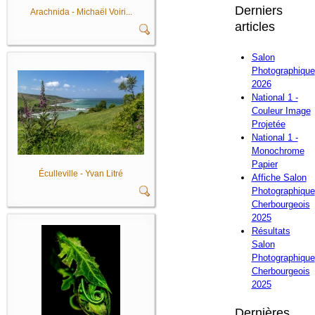
Derniers
Arachnida - Michaël Voiri...
articles
Salon
Photographique
2026
National 1 -
Couleur Image
Projetée
National 1 -
Monochrome
Papier
Éculleville - Yvan Litré
Affiche Salon
Photographique
Cherbourgeois
2025
Résultats
Salon
Photographique
Cherbourgeois
2025
Dernières