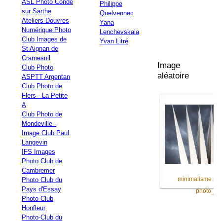
ASL Photo Condé
Philippe
sur Sarthe
Quelvennec
Ateliers Douvres
Yana
Numérique Photo
Lenchevskaia
Club Images de
Yvan Litré
St Aignan de
Cramesnil
Image
Club Photo
aléatoire
ASPTT Argentan
Club Photo de
Flers - La Petite
A
Club Photo de
Mondeville -
Image Club Paul
Langevin
IFS Images
Photo Club de
Cambremer
minimalisme moi
Photo Club du
Pays d'Essay
photo_0..
Photo Club
Honfleur
Photo-Club du