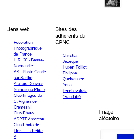
Liens web
Sites des
adhérents du
CPNC
Fédération
Photographique
de France
Christian
U.R. 20 - Basse-
Jezequel
Normandie
Hubert Folliot
ASL Photo Condé
Philippe
sur Sarthe
Quelvennec
Ateliers Douvres
Yana
Numérique Photo
Lenchevskaia
Club Images de
Yvan Litré
St Aignan de
Cramesnil
Image
Club Photo
aléatoire
ASPTT Argentan
Club Photo de
Flers - La Petite
A