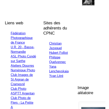
Liens web
Sites des
adhérents du
CPNC
Fédération
Photographique
de France
Christian
U.R. 20 - Basse-
Jezequel
Normandie
Hubert Folliot
ASL Photo Condé
Philippe
sur Sarthe
Quelvennec
Ateliers Douvres
Yana
Numérique Photo
Lenchevskaia
Club Images de
Yvan Litré
St Aignan de
Cramesnil
Image
Club Photo
aléatoire
ASPTT Argentan
Club Photo de
Flers - La Petite
A