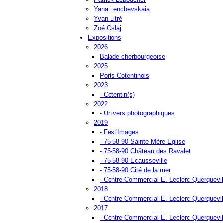
Yana Lenchevskaia
Yvan Litré
Zoé Oslaj
Expositions
2026
Balade cherbourgeoise
2025
Ports Cotentinois
2023
- Cotentin(s)
2022
- Univers photographiques
2019
- Fest'Images
- 75-58-90 Sainte Mère Eglise
- 75-58-90 Château des Ravalet
- 75-58-90 Ecausseville
- 75-58-90 Cité de la mer
- Centre Commercial E. Leclerc Querquevil
2018
- Centre Commercial E. Leclerc Querquevil
2017
- Centre Commercial E. Leclerc Querquevil