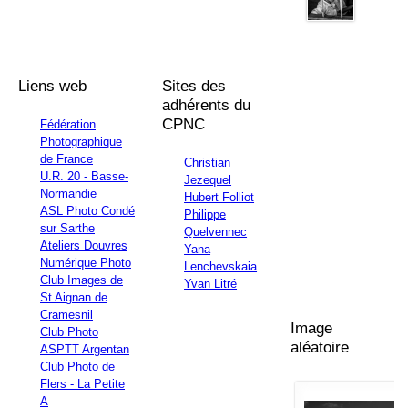
Liens web
Sites des
adhérents du
CPNC
Fédération
Photographique
de France
Christian
U.R. 20 - Basse-
Jezequel
Normandie
Hubert Folliot
ASL Photo Condé
Philippe
sur Sarthe
Quelvennec
Ateliers Douvres
Yana
Numérique Photo
Lenchevskaia
Club Images de
Yvan Litré
St Aignan de
Cramesnil
Image
Club Photo
aléatoire
ASPTT Argentan
Club Photo de
Flers - La Petite
A