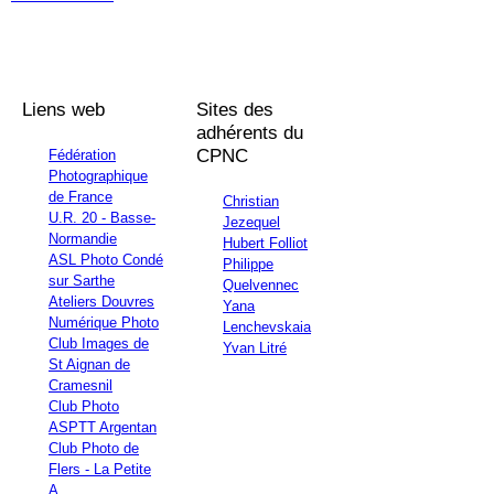
Liens web
Sites des
adhérents du
CPNC
Fédération
Photographique
de France
Christian
U.R. 20 - Basse-
Jezequel
Normandie
Hubert Folliot
ASL Photo Condé
Philippe
sur Sarthe
Quelvennec
Ateliers Douvres
Yana
Numérique Photo
Lenchevskaia
Club Images de
Yvan Litré
St Aignan de
Cramesnil
Club Photo
ASPTT Argentan
Club Photo de
Flers - La Petite
A