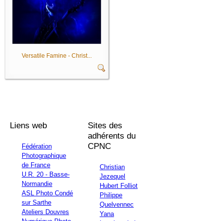
Versatile Famine - Christ...
Liens web
Sites des
adhérents du
CPNC
Fédération
Photographique
de France
Christian
U.R. 20 - Basse-
Jezequel
Normandie
Hubert Folliot
ASL Photo Condé
Philippe
sur Sarthe
Quelvennec
Ateliers Douvres
Yana