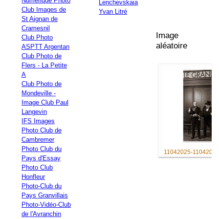
Numérique Photo
Lenchevskaia
Club Images de
Yvan Litré
St Aignan de
Cramesnil
Image
Club Photo
aléatoire
ASPTT Argentan
Club Photo de
Flers - La Petite
A
Club Photo de
Mondeville -
Image Club Paul
Langevin
IFS Images
Photo Club de
Cambremer
Photo Club du
11042025-1104202
Pays d'Essay
Photo Club
Honfleur
Photo-Club du
Pays Granvillais
Photo-Vidéo-Club
de l'Avranchin