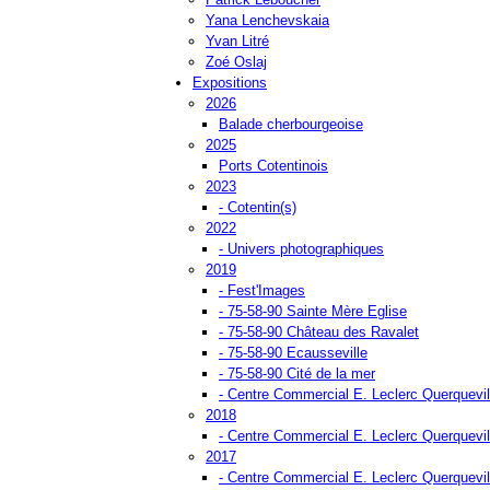
Yana Lenchevskaia
Yvan Litré
Zoé Oslaj
Expositions
2026
Balade cherbourgeoise
2025
Ports Cotentinois
2023
- Cotentin(s)
2022
- Univers photographiques
2019
- Fest'Images
- 75-58-90 Sainte Mère Eglise
- 75-58-90 Château des Ravalet
- 75-58-90 Ecausseville
- 75-58-90 Cité de la mer
- Centre Commercial E. Leclerc Querquevil
2018
- Centre Commercial E. Leclerc Querquevil
2017
- Centre Commercial E. Leclerc Querquevil