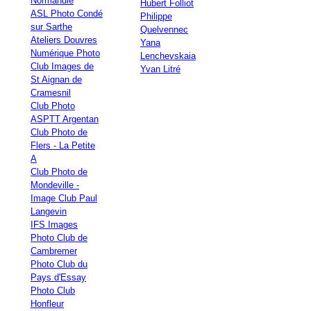
Normandie
Hubert Folliot
ASL Photo Condé
Philippe
sur Sarthe
Quelvennec
Ateliers Douvres
Yana
Numérique Photo
Lenchevskaia
Club Images de
Yvan Litré
St Aignan de
Cramesnil
Club Photo
ASPTT Argentan
Club Photo de
Flers - La Petite
A
Club Photo de
Mondeville -
Image Club Paul
Langevin
IFS Images
Photo Club de
Cambremer
Photo Club du
Pays d'Essay
Photo Club
Honfleur