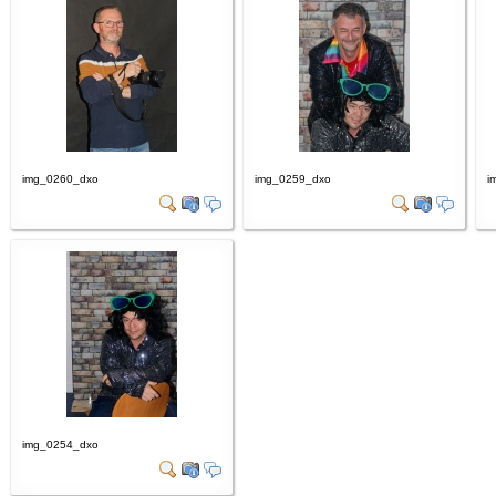
img_0260_dxo
img_0259_dxo
i
img_0254_dxo