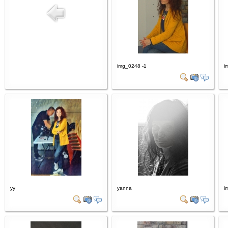
img_0248 -1
i
yy
yanna
i